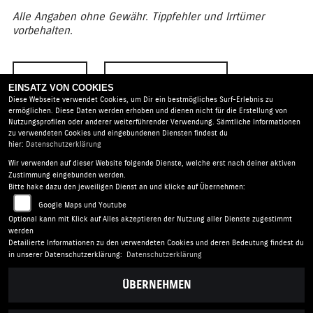
Alle Angaben ohne Gewähr. Tippfehler und Irrtümer
vorbehalten.
ZURÜCK
TEILEN
EINSATZ VON COOKIES
Diese Webseite verwendet Cookies, um Dir ein bestmögliches Surf-Erlebnis zu
ermöglichen. Diese Daten werden erhoben und dienen nicht für die Erstellung von
Nutzungsprofilen oder anderer weiterführender Verwendung. Sämtliche Informationen
zu verwendeten Cookies und eingebundenen Diensten findest du
hier:
Datenschutzerklärung
Wir verwenden auf dieser Website folgende Dienste, welche erst nach deiner aktiven
Altzschner GmbH |
Pascalstr. 15 | 47506 Neukirchen-
Zustimmung eingebunden werden.
Vluyn | Deutschland
Bitte hake dazu den jeweiligen Dienst an und klicke auf Übernehmen:
AGB
|
Impressum
|
Datenschutz
|
Disclaimer
|
Google Maps und Youtube
Barrierefreiheit
|
Batterieverordnung
Optional kann mit Klick auf Alles akzeptieren der Nutzung aller Dienste zugestimmt
werden
Detailierte Informationen zu den verwendeten Cookies und deren Bedeutung findest du
Folgen Sie uns
in unserer Datenschutzerklärung:
Datenschutzerklärung
ÜBERNEHMEN